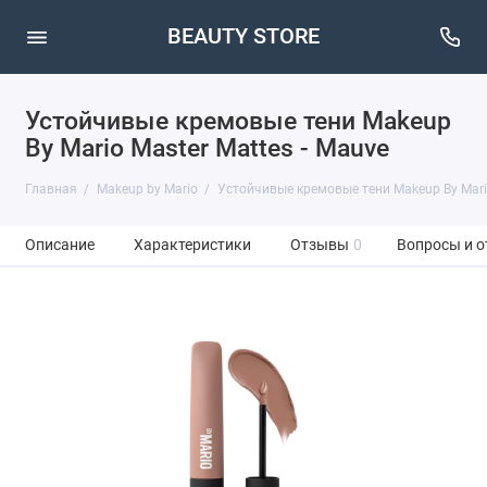
BEAUTY STORE
Устойчивые кремовые тени Makeup
By Mario Master Mattes - Mauve
Главная
Makeup by Mario
Устойчивые кремовые тени Makeup By Mario
Описание
Характеристики
Отзывы
0
Вопросы и о