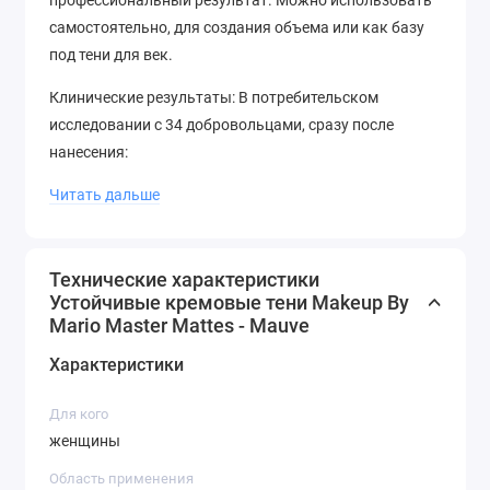
профессиональный результат. Можно использовать
самостоятельно, для создания объема или как базу
под тени для век.
Клинические результаты: В потребительском
исследовании с 34 добровольцами, сразу после
нанесения:
- 100% согласны, что это высокоэффективный
Читать дальше
продукт, легко наносится и не ощущается на веках.
- 100% согласны, что продукт помогает добиться
Технические характеристики
желаемого результата быстрее, чем обычно.
Устойчивые кремовые тени Makeup By
Mario Master Mattes - Mauve
В этом же исследовании, через 8 часов после
нанесения:
Характеристики
- 97% согласны, что теням удалось сохранить
Для кого
гладкость на протяжении всего дня.
женщины
Область применения