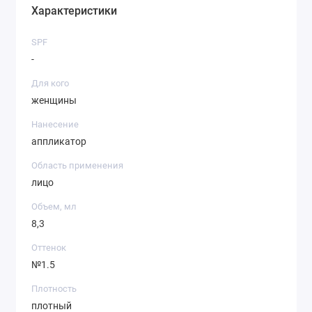
Характеристики
SPF
-
Для кого
женщины
Нанесение
аппликатор
Область применения
лицо
Объем, мл
8,3
Оттенок
№1.5
Плотность
плотный