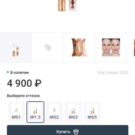
В наличии
Код товара: 2302
4 900 ₽
Выберите оттенок
№01
№1.5
№02
№03
№05
Купить