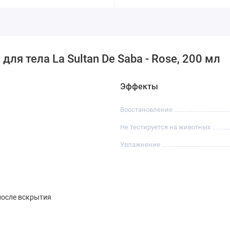
ля тела La Sultan De Saba - Rose, 200 мл
Эффекты
Восстановление
Не тестируется на животных
Увлажнение
после вскрытия