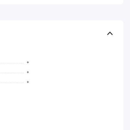
+
+
+