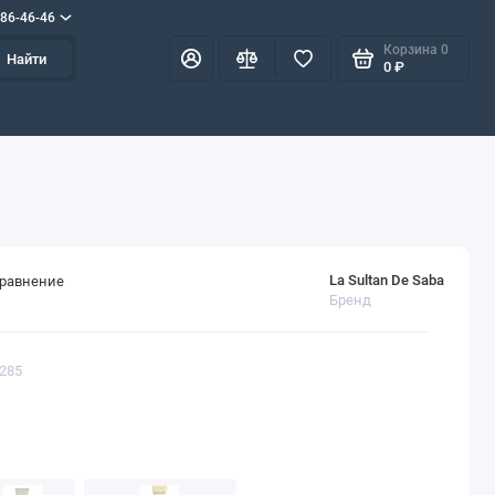
586-46-46
Корзина
0
Найти
0 ₽
La Sultan De Saba
сравнение
Бренд
2285