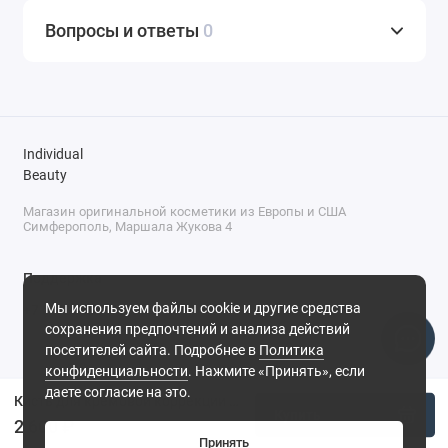
Вопросы и ответы
0
Individual
Beauty
Магазин оригинальной косметики из Европы и США
Симферополь, Маршала Жукова 4
Поддержка
Мы используем файлы cookie и другие средства
+7 (978) 586-46-46
сохранения предпочтений и анализа действий
ПН-ПТ: 9:00 - 18:00
посетителей сайта. Подробнее в
Политика
Суббота: 9:00 - 17:00
конфиденциальности
. Нажмите «Принять», если
Воскресенье: выходной
Симферополь, ул. Маршала Жукова, 4
даете согласие на это.
Кисть для кремовой коррекции №02 Panfilovskaya Beauty
Купить
2 600 ₽
Принять