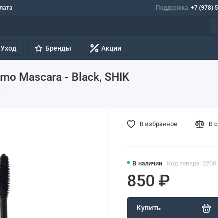
лата
Поддержка
+7 (978) 
Уход
Бренды
Акции
mo Mascara - Black, SHIK
K
В избранное
В 
В наличии
Код товара: 2200
850 ₽
Купить