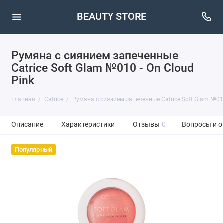
BEAUTY STORE
Румяна с сиянием запеченные
Catrice Soft Glam №010 - On Cloud
Pink
Главная
Catrice
Румяна с сиянием запеченные Catrice Soft Glam №010
Описание
Характеристики
Отзывы
0
Вопросы и о
Популярный