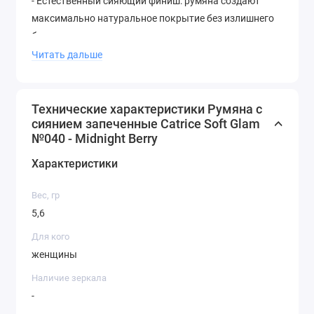
- Естественный сияющий финиш: румяна создают
максимально натуральное покрытие без излишнего
блеска.
Читать дальше
- Стойкость: уникальная формула продукта
обеспечивает его стойкость в течение всего дня.
- Удобство использования: компактная упаковка
Технические характеристики Румяна с
сиянием запеченные Catrice Soft Glam
округлой формы делает этот продукт идеальным для
№040 - Midnight Berry
маленькой дорожной косметички и дамской
сумочки.
Характеристики
Вес, гр
5,6
Для кого
женщины
Наличие зеркала
-