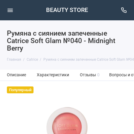
BEAUTY STORE
Румяна с сиянием запеченные
Catrice Soft Glam №040 - Midnight
Berry
Главная
Catrice
Румяна с сиянием запеченные Catrice Soft Glam №040 
Описание
Характеристики
Отзывы
0
Вопросы и о
Популярный