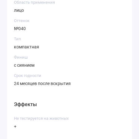
Область применения
лицо
Оттенок
№040
Тип
компактная
Финиш
с сиянием
Срок годности
24 месяцев после вскрытия
Эффекты
Не тестируется на животных
+