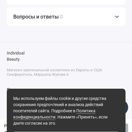
Вопросы и ответы
0
Individual
Beauty
Магазин оригинальной косметики из Европы и США
Симферополь, Маршала Жукова 4
Поддержка
Мы используем файлы cookie и другие средства
+7 (978) 586-46-46
сохранения предпочтений и анализа действий
ПН-ПТ: 9:00 - 18:00
посетителей сайта. Подробнее в
Политика
Суббота: 9:00 - 17:00
конфиденциальности
. Нажмите «Принять», если
Воскресенье: выходной
Симферополь, ул. Маршала Жукова, 4
даете согласие на это.
Румяна с сиянием запеченные Catrice Soft Glam №040 - Midnight Berry
Купить