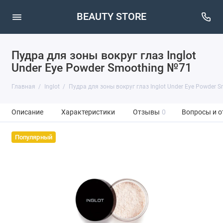
BEAUTY STORE
Пудра для зоны вокруг глаз Inglot
Under Eye Powder Smoothing №71
Главная
Inglot
Пудра для зоны вокруг глаз Inglot Under Eye Powder 
Описание
Характеристики
Отзывы
0
Вопросы и о
Популярный