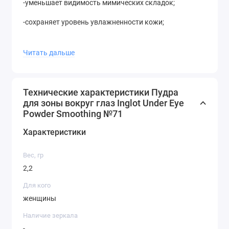
-уменьшает видимость мимических складок;
-сохраняет уровень увлажненности кожи;
-смягчает кожу;
Читать дальше
-можно использовать на все лицо.
Технические характеристики Пудра
для зоны вокруг глаз Inglot Under Eye
Powder Smoothing №71
Характеристики
Вес, гр
2,2
Для кого
женщины
Наличие зеркала
-