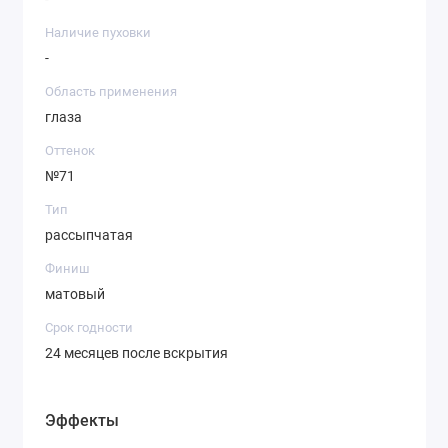
Наличие пуховки
-
Область применения
глаза
Оттенок
№71
Тип
рассыпчатая
Финиш
матовый
Срок годности
24 месяцев после вскрытия
Эффекты