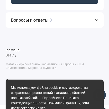
Вопросы и ответы
0
Individual
Beauty
Магазин оригинальной косметики из Европы и США
Симферополь, Маршала Жукова 4
Поддержка
Мы используем файлы cookie и другие средства
+7 (978) 586-46-46
сохранения предпочтений и анализа действий
ПН-ПТ: 9:00 - 18:00
посетителей сайта. Подробнее в
Политика
Суббота: 9:00 - 17:00
конфиденциальности
. Нажмите «Принять», если
Воскресенье: выходной
Симферополь, ул. Маршала Жукова, 4
даете согласие на это.