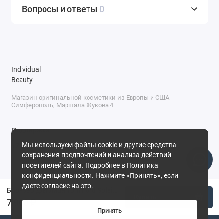
Вопросы и ответы
0
Individual
Beauty
Магазин оригинальной косметики из Европы и США
Симферополь, Маршала Жукова 4
Поддержка
Мы используем файлы cookie и другие средства
+7 (978) 586-46-46
сохранения предпочтений и анализа действий
ПН-ПТ: 9:00 - 18:00
посетителей сайта. Подробнее в
Политика
Суббота: 9:00 - 17:00
конфиденциальности
. Нажмите «Принять», если
Воскресенье: выходной
Симферополь, ул. Маршала Жукова, 4
даете согласие на это.
Бронзер для лица Tom Ford Soleil Glow Bronzer №02 - Terra
Купить
7 900 ₽
Принять