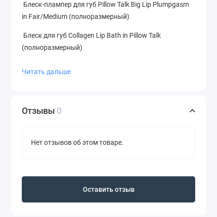
Блеск-плампер для губ Pillow Talk Big Lip Plumpgasm
in Fair/Medium (полноразмерный)
Блеск для губ Collagen Lip Bath in Pillow Talk
(полноразмерный)
Палетка теней Luxury Palette in Pillow Talk
Читать дальше
(полноразмерный)
Палетка теней Luxury Palette of Pops in Pillow Talk
(полноразмерный)
Отзывы
0
Кремовые тени Eyes to Mesmerise in Pillow Talk
(полноразмерный)
Нет отзывов об этом товаре.
Карандаш для глаз Pillow Talk Eyeliner
(полноразмерный)
Тушь для глаз Pillow Talk Push Up Lashes! Mascara in
Оставить отзыв
Super Black (полноразмерный)