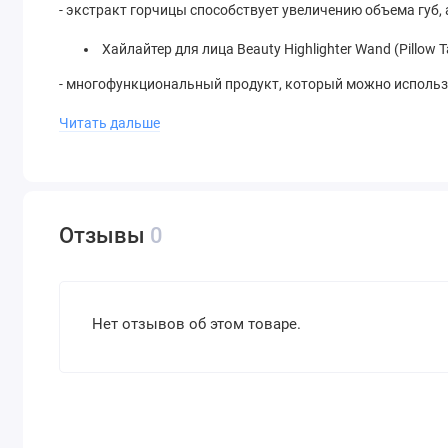
- экстракт горчицы способствует увеличению объема губ,
Хайлайтер для лица Beauty Highlighter Wand (Pillow Ta
- многофункциональный продукт, который можно использ
- создает естественное сияние и здоровое свечение кожи
Читать дальше
- содержит мягкую силику для скрытия несовершенств, 
для шелковистой текстуры
Отзывы
0
Нет отзывов об этом товаре.