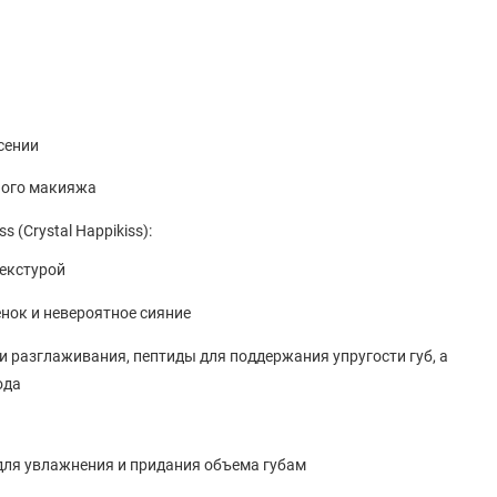
есении
ного макияжа
 (Crystal Happikiss):
текстурой
нок и невероятное сияние
и разглаживания, пептиды для поддержания упругости губ, а
ода
для увлажнения и придания объема губам