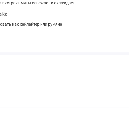
 а экстракт мяты освежает и охлаждает
lk):
овать как хайлайтер или румяна
сияющие полимеры для усиления блеска и увлажняющие масла