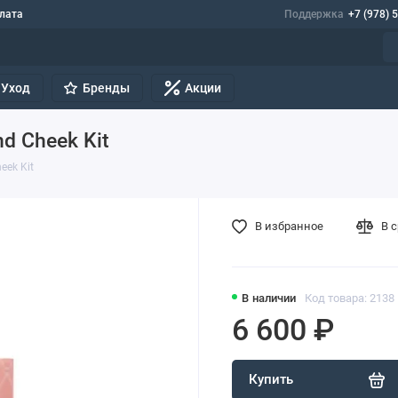
лата
Поддержка
+7 (978) 
Уход
Бренды
Акции
nd Cheek Kit
heek Kit
В избранное
В 
В наличии
Код товара: 2138
6 600 ₽
Купить