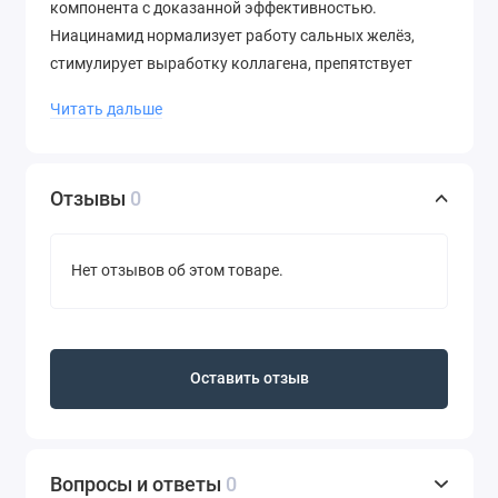
компонента с доказанной эффективностью.
Ниацинамид нормализует работу сальных желёз,
стимулирует выработку коллагена, препятствует
транспортировке пигмента меланина в верхние слои
Читать дальше
кожи, за счёт чего предотвращает пигментные
пятна.
Дополнительные действующие компоненты:
Отзывы
0
Церамиды встраиваются в естественный
липидный слой, укрепляя его, повышают
Нет отзывов об этом товаре.
барьерные функции и предотвращают сухость.
3 вида гиалуроновой кислоты активно
увлажняют, образуют защитный слой, который
не даёт влаге испариться.
Оставить отзыв
Пробиотики (Lactobacillus Ferment, Bifida
Ferment Lysate) нормализуют состояние
микробиоты, замедляют возрастные
Вопросы и ответы
0
изменения, способствуют регенерации,