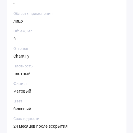
-
Область применения
лицо
Объем, мл
6
Оттенок
Chantilly
Плотность
плотный
Финиш
матовый
Цвет
бежевый
Срок годности
24 месяцев после вскрытия