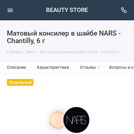
BEAUTY STORE
Матовый консилер в шайбе NARS -
Chantilly, 6 г
Главная
Nars
Матовый консилер в шайбе NARS - Chantilly, 6 г
Описание
Характеристики
Отзывы
0
Вопросы и о
Популярный