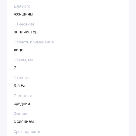
Для кого
женщины
Нанесение
аппликатор
Область применения
лицо
Объем, мл
7
Оттенок
3.5 Fair
Плотность
средний
Финиш
с сиянием
Срок годности