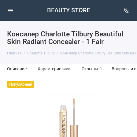
BEAUTY STORE
Консилер Charlotte Tilbury Beautiful
Skin Radiant Concealer - 1 Fair
Главная
Charlotte Tilbury
Консилер Charlotte Tilbury Beautiful Skin Radi
Описание
Характеристики
Отзывы
0
Вопросы и о
Популярный