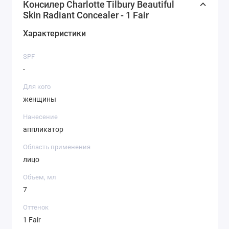
Консилер Charlotte Tilbury Beautiful
Skin Radiant Concealer - 1 Fair
Характеристики
SPF
-
Для кого
женщины
Нанесение
аппликатор
Область применения
лицо
Объем, мл
7
Оттенок
1 Fair