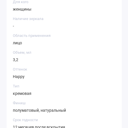
Для кого
женщины
Наличие зеркала
-
Область применения
лицо
Объем, мл
3,2
Оттенок
Happy
Тип
кремовая
Финиш
полуматовый, натуральный
Срок годности
12 месяцев после вскрытия