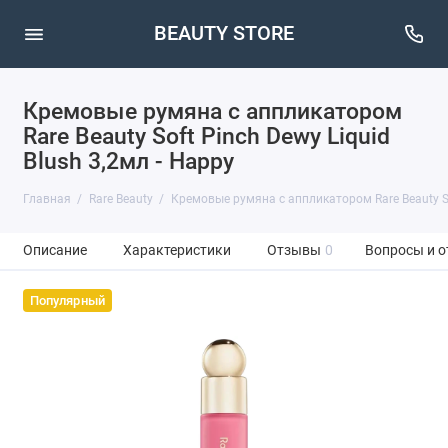
BEAUTY STORE
Кремовые румяна с аппликатором
Rare Beauty Soft Pinch Dewy Liquid
Blush 3,2мл - Happy
Главная
Rare Beauty
Кремовые румяна с аппликатором Rare Beauty Sof
Описание
Характеристики
Отзывы
0
Вопросы и о
Популярный