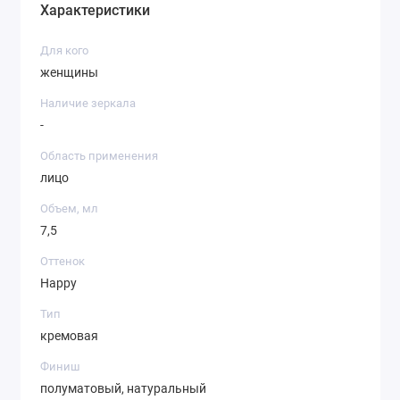
Характеристики
Для кого
женщины
Наличие зеркала
-
Область применения
лицо
Объем, мл
7,5
Оттенок
Happy
Тип
кремовая
Финиш
полуматовый, натуральный