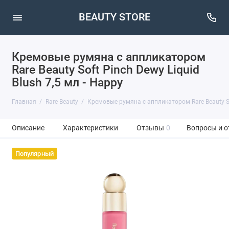
BEAUTY STORE
Кремовые румяна с аппликатором
Rare Beauty Soft Pinch Dewy Liquid
Blush 7,5 мл - Happy
Главная
Rare Beauty
Кремовые румяна с аппликатором Rare Beauty Sof
Описание
Характеристики
Отзывы
0
Вопросы и о
Популярный