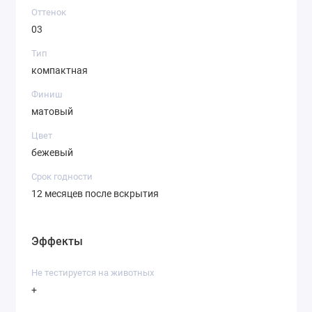
Оттенок
03
Тип
компактная
Финиш
матовый
Цвет
бежевый
Срок годности
12 месяцев после вскрытия
Эффекты
Не тестируется на животных
+