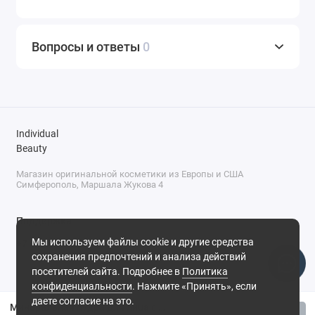
Вопросы и ответы
0
Individual
Beauty
Магазин оригинальной косметики из Европы и США
Симферополь, Маршала Жукова 4
Поддержка
Мы используем файлы cookie и другие средства
+7 (978) 586-46-46
сохранения предпочтений и анализа действий
ПН-ПТ: 9:00 - 18:00
посетителей сайта. Подробнее в
Политика
Суббота: 9:00 - 17:00
конфиденциальности
. Нажмите «Принять», если
Воскресенье: выходной
Симферополь, ул. Маршала Жукова, 4
даете согласие на это.
Минеральная пудра для лица с эффектом сияния KIKO Milano №03 - Warm Beige