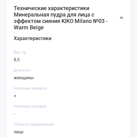
Технические характеристики
Минеральная пудра для лица с
эффектом сияния KIKO Milano №03 -
Warm Beige
Характеристики
Вес, гр
8,5
Для кого
женщины
Наличие зеркала
+
Наличие пуховки
-
Область применения
лицо