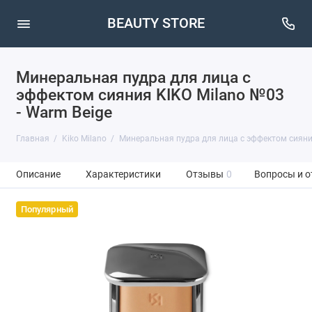
BEAUTY STORE
Минеральная пудра для лица с
эффектом сияния KIKO Milano №03
- Warm Beige
Главная
Kiko Milano
Минеральная пудра для лица с эффектом сияния
Описание
Характеристики
Отзывы
0
Вопросы и о
Популярный