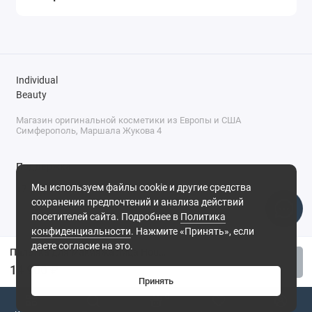
Individual
Beauty
Магазин оригинальной косметики из Европы и США
Симферополь, Маршала Жукова 4
Поддержка
Мы используем файлы cookie и другие средства
+7 (978) 586-46-46
сохранения предпочтений и анализа действий
ПН-ПТ: 9:00 - 18:00
посетителей сайта. Подробнее в
Политика
Суббота: 9:00 - 17:00
конфиденциальности
. Нажмите «Принять», если
Воскресенье: выходной
Симферополь, ул. Маршала Жукова, 4
даете согласие на это.
Палетка для макияжа лица Hourglass - Horse (Лошадь)
Купить
14 900 ₽
Принять
0