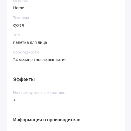
Оттенок
Horse
Текстура
сухая
Тип
палетка для лица
Срок годности
24 месяцев после вскрытия
Эффекты
Не тестируется на животных
+
Информация о производителе