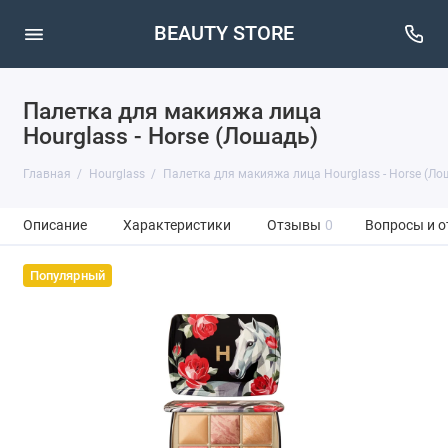
BEAUTY STORE
Палетка для макияжа лица
Hourglass - Horse (Лошадь)
Главная
Hourglass
Палетка для макияжа лица Hourglass - Horse (Ло
Описание
Характеристики
Отзывы
0
Вопросы и о
Популярный