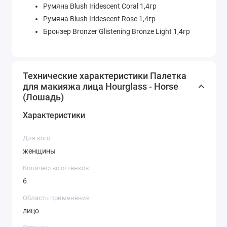
Румяна Blush Iridescent Coral 1,4гр
Румяна Blush Iridescent Rose 1,4гр
Бронзер Bronzer Glistening Bronze Light 1,4гр
Технические характеристики Палетка
для макияжа лица Hourglass - Horse
(Лошадь)
Характеристики
Для кого
женщины
Количество оттенков
6
Область применения
лицо