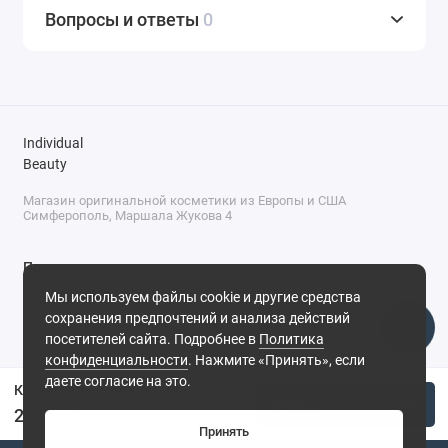
Вопросы и ответы
0
Individual
Beauty
Магазин оригинальной косметики из Европы и США
Симферополь, Маршала Жукова 4
Поддержка
Мы используем файлы cookie и другие средства
+7 (978) 586-46-46
сохранения предпочтений и анализа действий
ПН-ПТ: 9:00 - 18:00
посетителей сайта. Подробнее в
Политика
Суббота: 9:00 - 17:00
конфиденциальности
. Нажмите «Принять», если
Воскресенье: выходной
Симферополь, ул. Маршала Жукова, 4
даете согласие на это.
Кондиционер разглаживающий для непослушных волос ALFAPARF SDL Smoothing, 200 мл
Купить
2 600 ₽
Принять