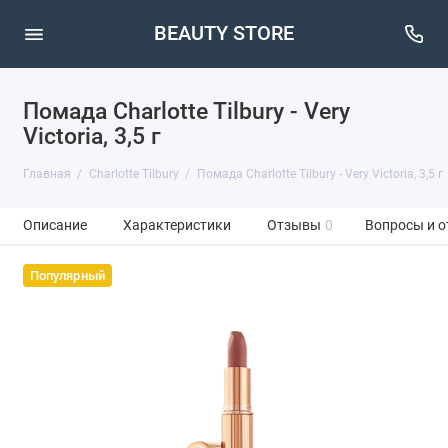
BEAUTY STORE
Помада Charlotte Tilbury - Very
Victoria, 3,5 г
Главная
Charlotte Tilbury
Помада Charlotte Tilbury - Very Victoria, 3,5 г
Описание
Характеристики
Отзывы
0
Вопросы и о
Популярный