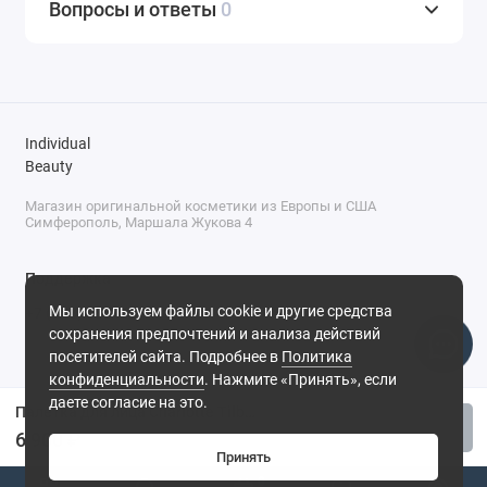
Вопросы и ответы
0
Individual
Beauty
Магазин оригинальной косметики из Европы и США
Симферополь, Маршала Жукова 4
Поддержка
Мы используем файлы cookie и другие средства
+7 (978) 586-46-46
сохранения предпочтений и анализа действий
ПН-ПТ: 9:00 - 18:00
посетителей сайта. Подробнее в
Политика
Суббота: 9:00 - 17:00
конфиденциальности
. Нажмите «Принять», если
Воскресенье: выходной
Симферополь, ул. Маршала Жукова, 4
даете согласие на это.
Палетка для лица Charlotte Tilbury Soulmates Face Pallette - Peach
Купить
6 900 ₽
Принять
0