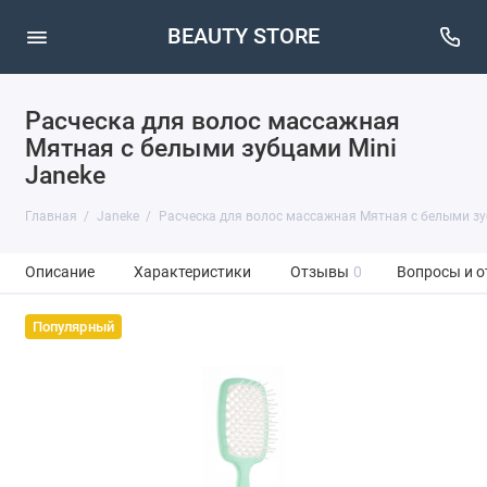
BEAUTY STORE
Расческа для волос массажная
Мятная с белыми зубцами Mini
Janeke
Главная
Janeke
Расческа для волос массажная Мятная с белыми зу
Описание
Характеристики
Отзывы
0
Вопросы и о
Популярный