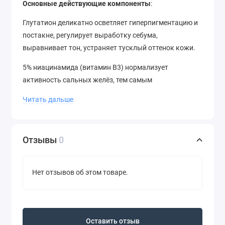
Основные действующие компоненты
:
Глутатион деликатно осветляет гиперпигментацию и
постакне, регулирует выработку себума,
выравнивает тон, устраняет тусклый оттенок кожи.
5% ниацинамида (витамин В3) нормализует
активность сальных желёз, тем самым
предотвращает жирный блеск и закупоривание пор.
Читать дальше
Повышает барьерные функции, способствует
выработке коллагена и препятствует появлению
пигментации.
Отзывы
0
Экстракт коры белой ивы — натуральный источник
салициловой кислоты. Выравнивает тон, снимает
Нет отзывов об этом товаре.
раздражение, сужает поры, нормализует продукцию
себума, отшелушивает, укрепляет барьер.
8 видов гиалуроновой кислоты обеспечивают
длительное увлажнение, защищают от
Оставить отзыв