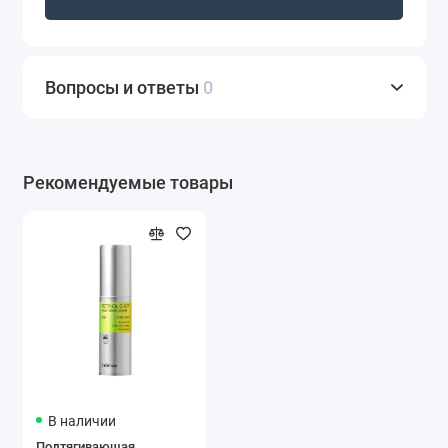
обезвоживания и образования преждевременных
морщин, стимулируют клеточное обновление,
заживляют раны и трещины.
Вопросы и ответы
0
Витамин С (Sodium Ascorbyl Phosphate) в стабильной
форме выравнивает тон кожи, деликатно осветляет
гиперпигментацию, увлажняет и тонизирует.
Рекомендуемые товары
Подходит для нормальной, комбинированной и
жирной кожи.
Способ применения
: перед использованием
встряхните флакон. Распылите мист на
предварительно очищенную кожу с расстояния 15-20
см на этапе тонизирования или в течение дня для
дополнительного освежающего эффекта.
Продолжите уход нанесением сыворотки и крема.
В наличии
Подтягивающая