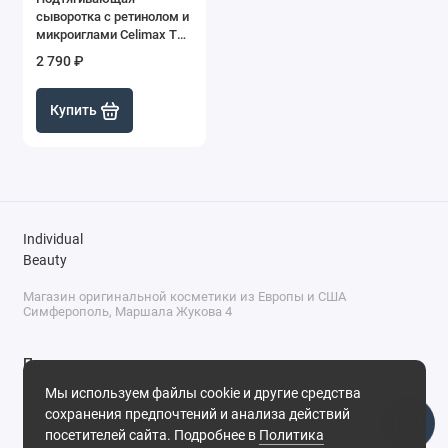
сыворотка с ретинолом и
микроиглами Celimax The
Vita-A Retinol Shot
2 790 ₽
Tightening Serum, 30 мл
Купить
Individual
Beauty
Магазин оригинальной косметики из Европы и США
Симферополь, Маршала Жукова 4
Поддержка
Мы используем файлы cookie и другие средства
+7 (978) 586-46-46
сохранения предпочтений и анализа действий
ПН-ПТ: 9:00 - 18:00
посетителей сайта. Подробнее в
Политика
Суббота: 9:00 - 17:00