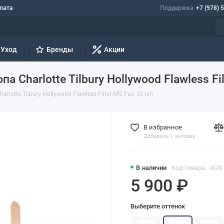
лата
Поддержка
+7 (978) 
Уход
Бренды
Акции
harlotte Tilbury Hollywood Flawless Filt
tte Tilbury Hollywood Flawless Filter №2 Fair, 30 мл
В избранное
Добавили 1 человек
В наличии
Код товара: 1878
5 900 ₽
Выберите оттенок