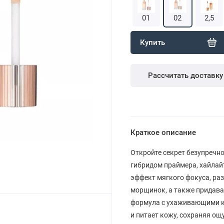
01
02
2,5
Купить
Рассчитать доставку
Краткое описание
Откройте секрет безупречног
гибридом праймера, хайлайт
эффект мягкого фокуса, ра
морщинок, а также придава
формула с ухаживающими ко
и питает кожу, сохраняя ощ