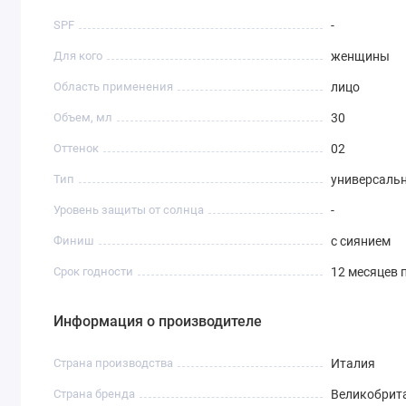
SPF
-
Для кого
женщины
Область применения
лицо
Объем, мл
30
Оттенок
02
Тип
универсаль
Уровень защиты от солнца
-
Финиш
с сиянием
Срок годности
12 месяцев 
Информация о производителе
Страна производства
Италия
Страна бренда
Великобрит