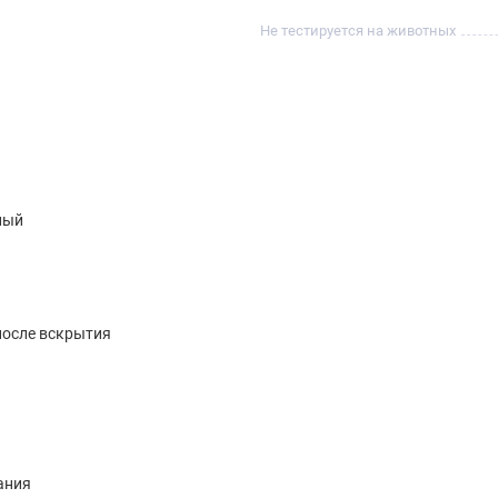
Не тестируется на животных
ный
после вскрытия
ания