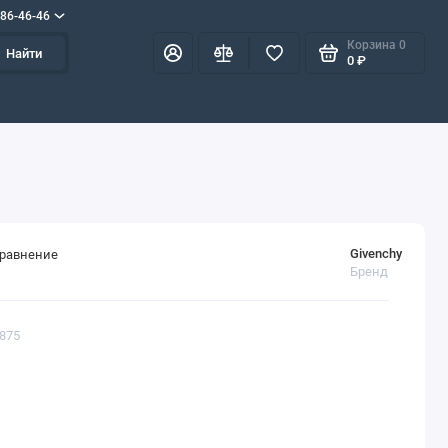
586-46-46
Корзина
0
Найти
0 ₽
Givenchy
сравнение
Бренд
1875