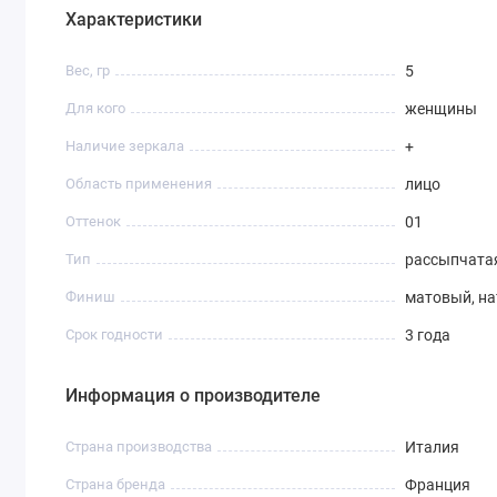
Характеристики
Вес, гр
5
Для кого
женщины
Наличие зеркала
+
Область применения
лицо
Оттенок
01
Тип
рассыпчата
Финиш
матовый, н
Срок годности
3 года
Информация о производителе
Страна производства
Италия
Страна бренда
Франция