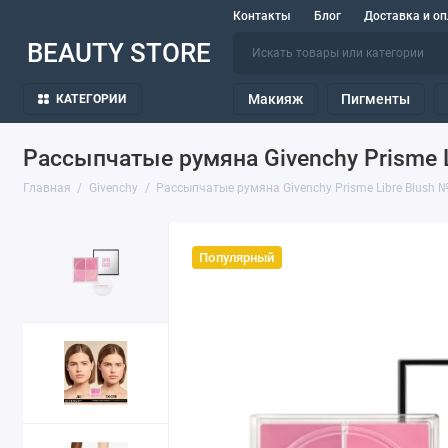
Контакты
Блог
Доставка и оп
BEAUTY STORE
Макияж
Пигменты
КАТЕГОРИИ
Рассыпчатые румяна Givenchy Prisme Li
Главная
Givenchy
Рассыпчатые румяна Givenchy Prisme Libre Blush №0
Популярный