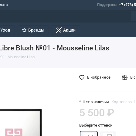
лата
Поддержка
+7 (978) 
Уход
Бренды
Акции
bre Blush №01 - Mousseline Lilas
1 - Mousseline Lilas
В избранное
В 
Нет в наличии
Код товара: 
5 500 ₽
Выберите оттенок