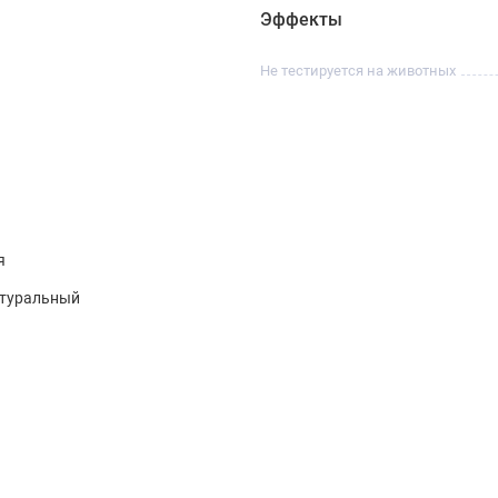
Эффекты
Не тестируется на животных
я
атуральный