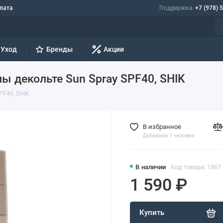
лата
Поддержка
+7 (978) 
Уход
Бренды
Акции
ы декольте Sun Spray SPF40, SHIK
PF40, SHIK
В избранное
Добавили 1 человек
В наличии
Код товара: 1867
1 590 ₽
Купить