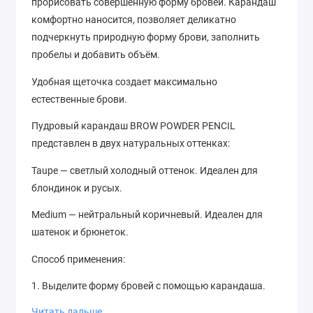
прорисовать совершенную форму бровей. Карандаш
комфортно наносится, позволяет деликатно
подчеркнуть природную форму брови, заполнить
пробелы и добавить объём.
Удобная щеточка создает максимально
естественные брови.
Пудровый карандаш BROW POWDER PENCIL
представлен в двух натуральных оттенках:
Taupe — светлый холодный оттенок. Идеален для
блондинок и русых.
Medium — нейтральный коричневый. Идеален для
шатенок и брюнеток.
Способ применения:
1. Выделите форму бровей с помощью карандаша.
Читать дальше
2. Растушуйте с помощью щеточки.