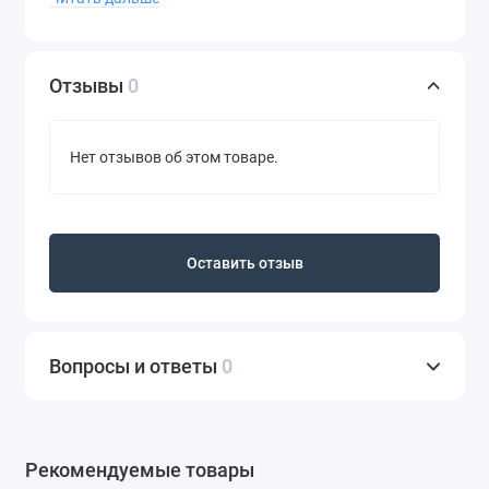
3. Для большей стойкости закрепите результат гелем
для бровей сильной фиксации SUPER FIX GEL от
Отзывы
0
BrowBar или фиксирующей сывороткой для бровей и
ресниц EYEBROW & LASHES FIX CARE SERUM от SHIK.
Нет отзывов об этом товаре.
Для создания максимально естественного эффекта —
используйте пудровый карандаш BROW POWDER
PENCIL для подчеркивания только нижней линии
брови, делая ее не графичной, а слегка округлой.
Оставить отзыв
Результат: естественные, деликатно подчеркнутые
брови.
Не тестируется на животных.
Вопросы и ответы
0
Рекомендуемые товары