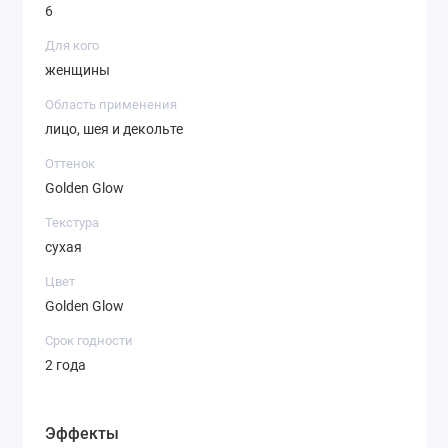
6
Для кого
женщины
Область применения
лицо, шея и декольте
Оттенок
Golden Glow
Текстура
сухая
Цвет
Golden Glow
Срок годности
2 года
Эффекты