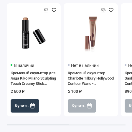
В наличии
Нет в наличии
Н
Кремовый скульптор для
Кремовый скульптор
Кре
лица Kiko Milano Sculpting
Charlotte Tilbury Hollywood
Sas
Touch Creamy Stick
Contour Wand -
Сont
Contour №201-Chocolate
Fair/Medium
2 600 ₽
5 100 ₽
890
Купить
Купить
К