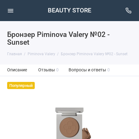
BEAUTY STORE
Бронзер Piminova Valery №02 -
Sunset
Главная
Piminova Valery
Бронзер Piminova Valery №02 - Sunset
Описание
Отзывы
0
Вопросы и ответы
0
Популярный