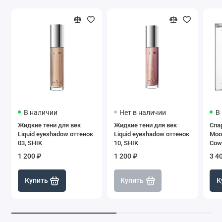
В наличии
Нет в наличии
В
Жидкие тени для век
Жидкие тени для век
Спа
Liquid eyeshadow оттенок
Liquid eyeshadow оттенок
Moo
03, SHIK
10, SHIK
Cowb
1 200 ₽
1 200 ₽
3 4
Купить
Купить
К