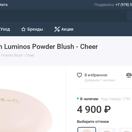
лата
Поддержка
+7 (978) 
Уход
Бренды
Акции
 Luminos Powder Blush - Cheer
Powder Blush - Cheer
В избранное
Добавили 1 человек
В наличии
Код товара: 1791
4 900 ₽
Выберите оттенок