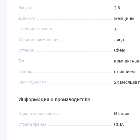
Вес, гр
2,8
Для кого
женщины
Наличие зеркала
+
Область применения
лицо
Оттенок
Cheer
Тип
компактная
Финиш
с сиянием
Срок годности
24 месяцев 
Информация о производителе
Страна производства
Италия
Страна бренда
США