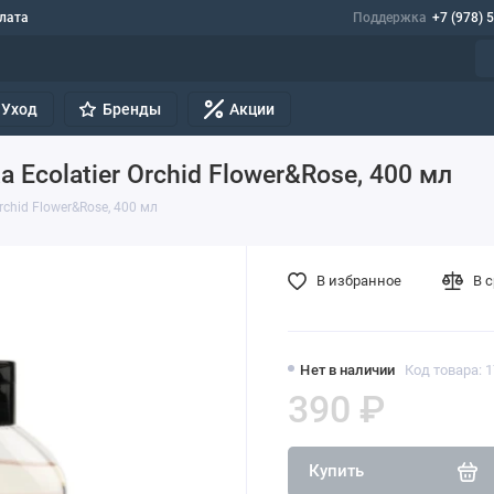
лата
Поддержка
+7 (978) 
Уход
Бренды
Акции
Ecolatier Orchid Flower&Rose, 400 мл
chid Flower&Rose, 400 мл
В избранное
В 
Нет в наличии
Код товара: 
390 ₽
Купить