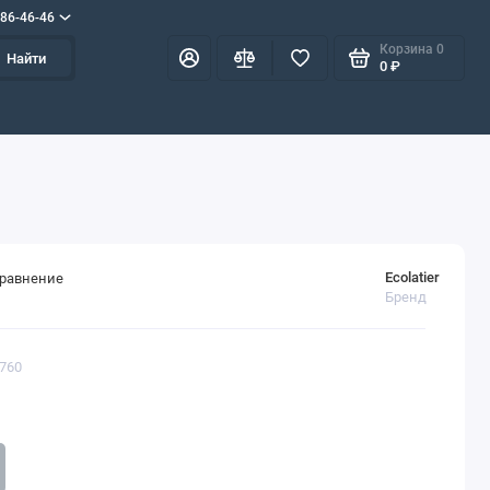
586-46-46
Корзина
0
Найти
0 ₽
Ecolatier
сравнение
Бренд
1760