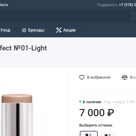
лата
Поддержка
+7 (978) 
Уход
Бренды
Акции
rfect №01-Light
В избранное
В 
В наличии
Код товара: 1769
7 000 ₽
Выберите оттенок