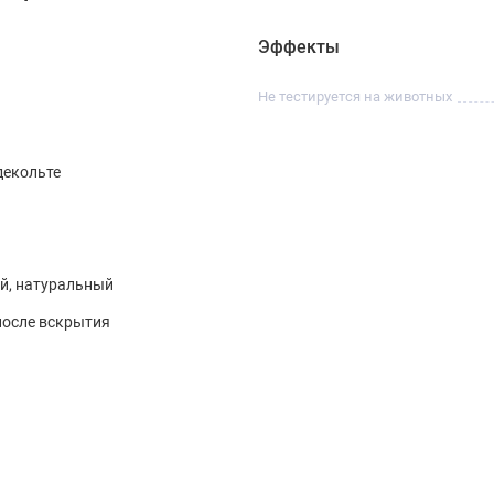
Эффекты
Не тестируется на животных
декольте
й, натуральный
после вскрытия