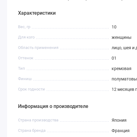
Характеристики
Вес, гр
10
Для кого
женщины
Область применения
лицо, шея и 
Оттенок
01
Тип
кремовая
Финиш
полуматовы
Срок годности
12 месяцев 
Информация о производителе
Страна производства
Япония
Страна бренда
Франция