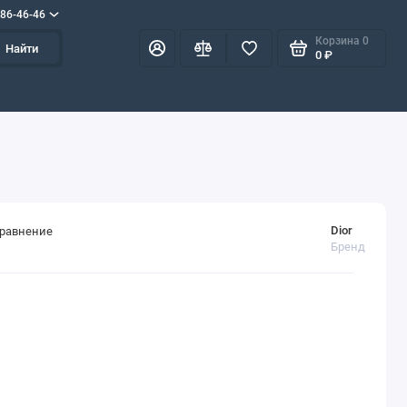
586-46-46
Корзина
0
Найти
0 ₽
Dior
сравнение
Бренд