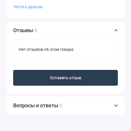
придаёт губам насыщенный цвет и визуально
Читать дальше
увеличивает их, но и ухаживает за ними и
защищает, благодаря мягкой смеси масел и
воска, а также экстракта орхидеи в составе.
Отзывы
0
Имеет комфортный увлажняющий финиш, не
сушит и хорошо держится.
Блеск для губ в оттенке #PillowTalk 3,5ml -
Нет отзывов об этом товаре.
длительное сияние без липкости и какого-либо
дискомфорта. Кремовая текстура обогащена
экстрактом цветка лотоса, антиоксидантом,
который защищает, увлажняет и успокаивает
Оставить отзыв
губы. Безупречное сияющее покрытие, которое
делает губы привлекательнее и сохраняется в
течение шести часов, не отпечатываясь.
Вопросы и ответы
0