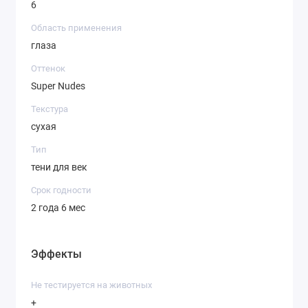
6
Область применения
глаза
Оттенок
Super Nudes
Текстура
сухая
Тип
тени для век
Срок годности
2 года 6 мес
Эффекты
Не тестируется на животных
+