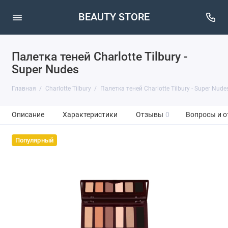
BEAUTY STORE
Палетка теней Charlotte Tilbury -
Super Nudes
Главная
Charlotte Tilbury
Палетка теней Charlotte Tilbury - Super Nude
Описание
Характеристики
Отзывы
0
Вопросы и о
Популярный