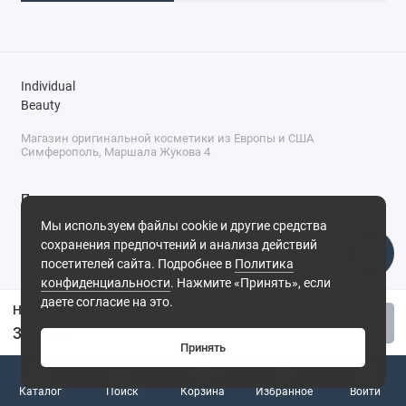
20 Кисть для оформления бровей, Материал:
Бронзовый нейлон
Individual
Beauty
Магазин оригинальной косметики из Европы и США
Симферополь, Маршала Жукова 4
Поддержка
Мы используем файлы cookie и другие средства
+7 (978) 586-46-46
сохранения предпочтений и анализа действий
ПН-ПТ: 9:00 - 18:00
посетителей сайта. Подробнее в
Политика
Суббота: 9:00 - 17:00
конфиденциальности
. Нажмите «Принять», если
Воскресенье: выходной
Симферополь, ул. Маршала Жукова, 4
даете согласие на это.
Набор кистей PRO.2 Panfilovskaya Beauty, 20 шт
Купить
34 900 ₽
Принять
0
Каталог
Поиск
Корзина
Избранное
Войти