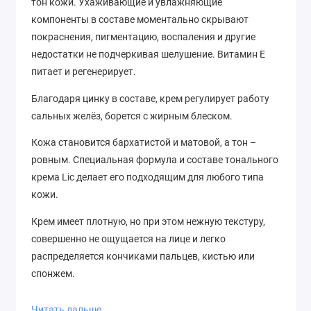
тон кожи. Ухаживающие и увлажняющие
компоненты в составе моментально скрывают
покраснения, пигментацию, воспаления и другие
недостатки не подчеркивая шелушение. Витамин Е
питает и регенерирует.
Благодаря цинку в составе, крем регулирует работу
сальных желёз, борется с жирным блеском.
Кожа становится бархатистой и матовой, а тон –
ровным. Специальная формула и составе тонального
крема Lic делает его подходящим для любого типа
кожи.
Крем имеет плотную, но при этом нежную текстуру,
совершенно не ощущается на лице и легко
распределяется кончиками пальцев, кистью или
спонжем.
Мини-формат сэкономит место в косметичке во
Читать дальше