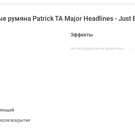
румяна Patrick TA Major Headlines - Just 
Эффекты
Не тестируется на животных
ияющий
после вскрытия