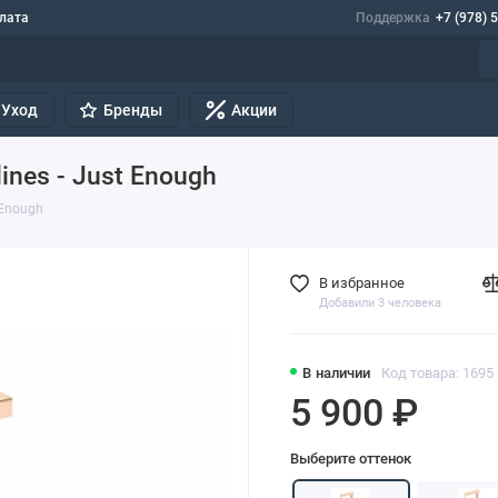
лата
Поддержка
+7 (978) 
Уход
Бренды
Акции
ines - Just Enough
 Enough
В избранное
Добавили 3 человека
В наличии
Код товара: 1695
5 900 ₽
Выберите оттенок