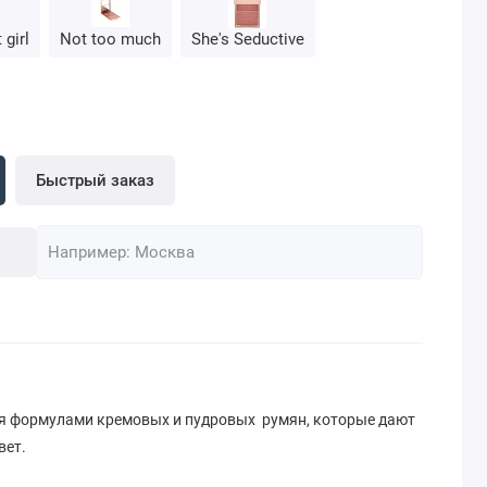
 girl
Not too much
She's Seductive
Быстрый заказ
я формулами кремовых и пудровых румян, которые дают
вет.