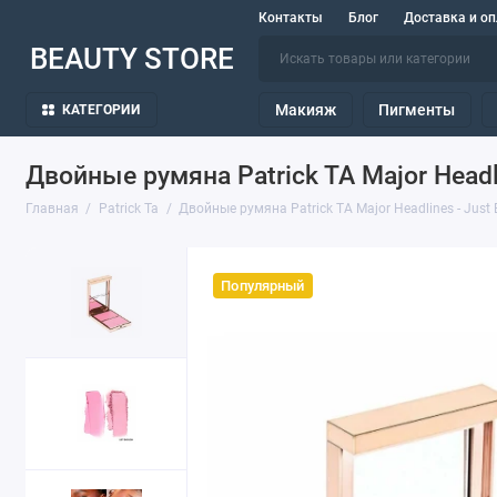
Контакты
Блог
Доставка и оп
BEAUTY STORE
Макияж
Пигменты
КАТЕГОРИИ
Двойные румяна Patrick TA Major Headl
Главная
Patrick Ta
Двойные румяна Patrick TA Major Headlines - Just
Популярный