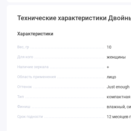
Технические характеристики Двойные 
Характеристики
Вес, гр
10
Для кого
женщины
Наличие зеркала
+
Область применения
лицо
Оттенок
Just enough
Тип
компактная
Финиш
влажный, с
Срок годности
12 месяцев 