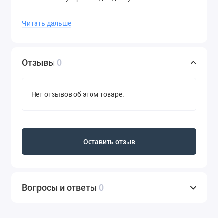
– Карандаш для губ Lip Cheat в миниатюре в оттенке
Читать дальше
Pillow Talk Original: телесно-розовый карандаш для
губ, с которого началась коллекция Pillow Talk.
Отзывы
0
Нет отзывов об этом товаре.
Оставить отзыв
Вопросы и ответы
0