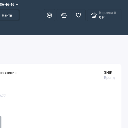
586-46-46
Корзина
0
Найти
0 ₽
SHIK
сравнение
Бренд
1677