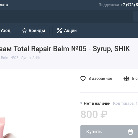
лата
Поддержка
+7 (978) 
Уход
Бренды
Акции
 Total Repair Balm №05 - Syrup, SHIK
Balm №05 - Syrup, SHIK
В избранное
В 
Нет в наличии
Код товара: 
800 ₽
Купить