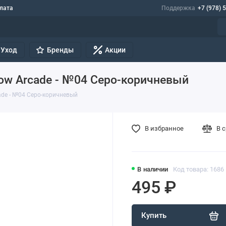
лата
Поддержка
+7 (978) 
Уход
Бренды
Акции
row Arcade - №04 Серо-коричневый
ade - №04 Серо-коричневый
В избранное
В 
В наличии
Код товара: 1686
495 ₽
Купить