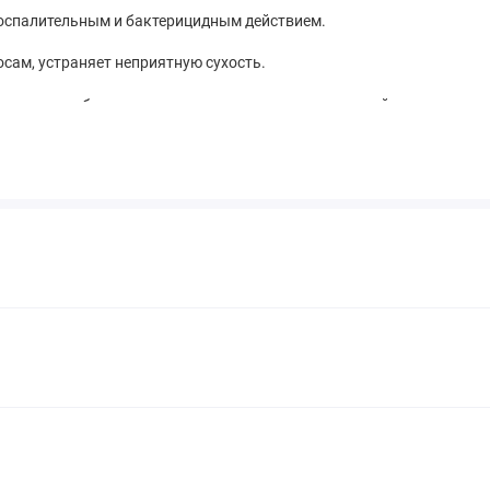
воспалительным и бактерицидным действием.
сам, устраняет неприятную сухость.
ьными, антибактериальными и успокаивающими свойствами,
птическим, бактерицидным, противовоспалительным
диционер на волосы по длине, не затрагивая корни и кожу