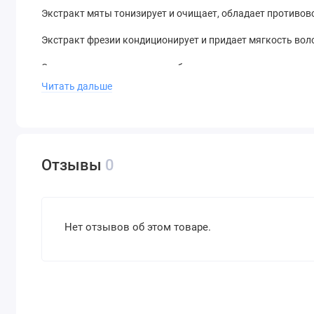
Экстракт мяты тонизирует и очищает, обладает противо
Экстракт фрезии кондиционирует и придает мягкость воло
Экстракт цветков ромашки обладает противовоспалител
укрепляет и придает блеск волосам.
Читать дальше
Экстракт розмарина укрепляет волосы, обладает антисе
свойством.
Подходит для сухих и ломких волос.
Отзывы
0
Способ применения
: после мытья шампунем нанесите кон
головы. Смойте водой через 2-3 минуты.
Нет отзывов об этом товаре.