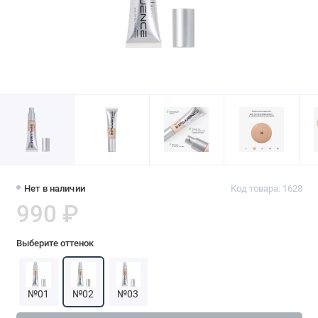
Нет в наличии
Код товара: 1628
990 ₽
Выберите оттенок
№01
№02
№03