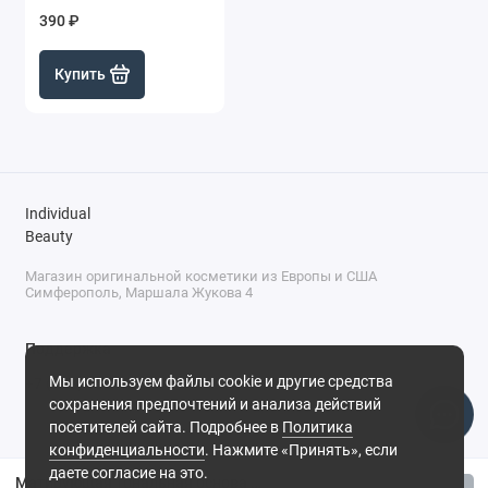
390 ₽
Купить
Individual
Beauty
Магазин оригинальной косметики из Европы и США
Симферополь, Маршала Жукова 4
Поддержка
Мы используем файлы cookie и другие средства
+7 (978) 586-46-46
сохранения предпочтений и анализа действий
ПН-ПТ: 9:00 - 18:00
посетителей сайта. Подробнее в
Политика
Суббота: 9:00 - 17:00
конфиденциальности
. Нажмите «Принять», если
Воскресенье: выходной
Симферополь, ул. Маршала Жукова, 4
даете согласие на это.
Матирующая тональная основа Influence Beauty Skin Innovation - №02 Светло-бежевый, 25 мл