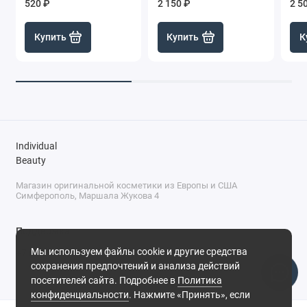
520 ₽
2 150 ₽
2 5
Купить
Купить
К
Individual
Beauty
Магазин оригинальной косметики из Европы и США
Симферополь, Маршала Жукова 4
Поддержка
Мы используем файлы cookie и другие средства
+7 (978) 586-46-46
сохранения предпочтений и анализа действий
ПН-ПТ: 9:00 - 18:00
посетителей сайта. Подробнее в
Политика
Суббота: 9:00 - 17:00
конфиденциальности
. Нажмите «Принять», если
Воскресенье: выходной
Симферополь, ул. Маршала Жукова, 4