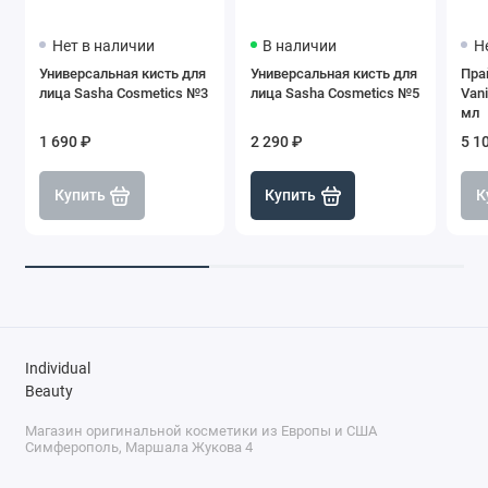
Нет в наличии
В наличии
Н
Универсальная кисть для
Универсальная кисть для
Пра
лица Sasha Сosmetics №3
лица Sasha Сosmetics №5
Vani
мл
1 690 ₽
2 290 ₽
5 1
Купить
Купить
К
Individual
Beauty
Магазин оригинальной косметики из Европы и США
Симферополь, Маршала Жукова 4