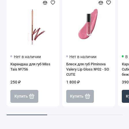
Нет в наличии
Нет в наличии
В
Карандаш для губ Miss
Блеск для губ Piminova
Кар
Tais №756
Valery Lip Gloss №02 - SO
Cut
CUTE
беж
250 ₽
1 800 ₽
390
Купить
Купить
К