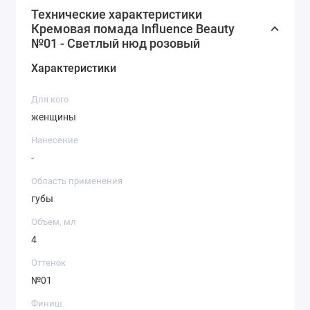
Технические характеристики
Кремовая помада Influence Beauty
№01 - Светлый нюд розовый
Характеристики
Для кого
женщины
Нанесение
-
Область применения
губы
Объем, мл
4
Оттенок
№01
Финиш