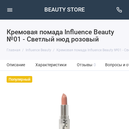
BEAUTY STORE
Кремовая помада Influence Beauty
№01 - Светлый нюд розовый
Главная
Influence Beauty
Кремовая помада Influence Beauty №01 - С
Описание
Характеристики
Отзывы
0
Вопросы и о
Популярный