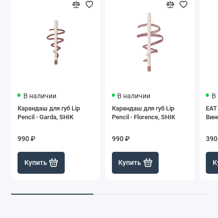
В наличии
В наличии
В
Карандаш для губ Lip
Карандаш для губ Lip
EAT
Pencil - Garda, SHIK
Pencil - Florence, SHIK
Вино
990 ₽
990 ₽
390
Купить
Купить
К