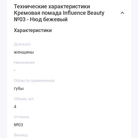
Технические характеристики
Кремовая помада Influence Beauty
№03 - Нюд бежевый
Характеристики
Для кого
женщины
Нанесение
-
Область применения
губы
Объем, мл
4
Оттенок
№03
Финиш