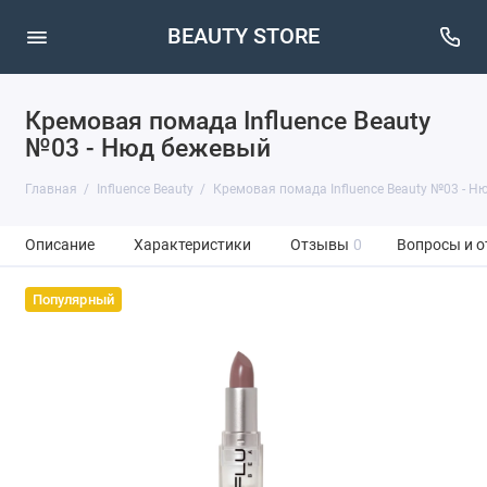
BEAUTY STORE
Кремовая помада Influence Beauty
№03 - Нюд бежевый
Главная
Influence Beauty
Кремовая помада Influence Beauty №03 - Н
Описание
Характеристики
Отзывы
0
Вопросы и о
Популярный