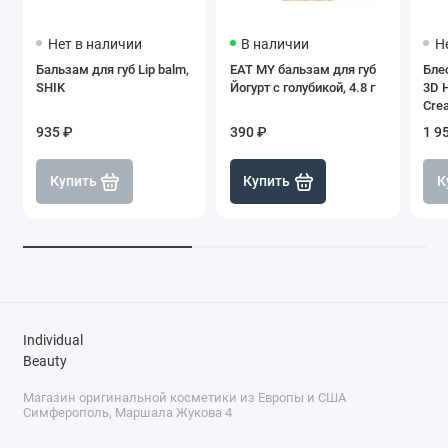
Нет в наличии
В наличии
Н
Бальзам для губ Lip balm,
EAT MY бальзам для губ
Блес
SHIK
Йогурт с голубикой, 4.8 г
3D 
Cre
935 ₽
390 ₽
1 9
Купить
Купить
К
Individual
Beauty
Магазин оригинальной косметики из Европы и США
Симферополь, Маршала Жукова 4